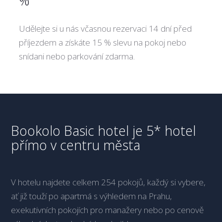
%
Udělejte si u nás včasnou rezervaci 14 dní před
příjezdem a získáte 15 % slevu na pokoj nebo
snídani nebo parkování zdarma.
Bookolo Basic hotel je 5* hotel
přímo v centru města
V hotelu najdete celkem 254 pokojů, každý si vybere,
ať již touží po apartmá s výhledem na Prahu,
exekutivních pokojích pro manažery nebo po cenově