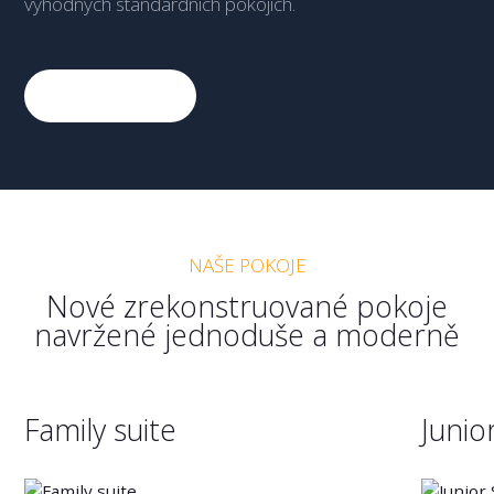
výhodných standardních pokojích.
Více o hotelu
NAŠE POKOJE
Nové zrekonstruované pokoje
navržené jednoduše a moderně
Family suite
Junio